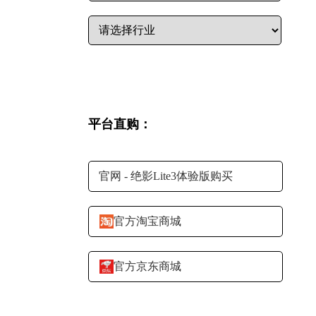
平台直购：
官网 - 绝影Lite3体验版购买
官方淘宝商城
官方京东商城