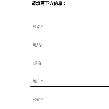
请填写下方信息：