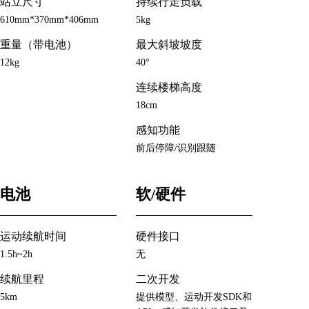
站立尺寸
持续行走负载
610mm*370mm*406mm
5kg
重量（带电池）
最大斜坡坡度
12kg
40°
连续楼梯高度
18cm
感知功能
前后停障/识别跟随
电池
软/硬件
运动续航时间
硬件接口
1.5h~2h
无
续航里程
二次开发
5km
提供模型、运动开发SDK和